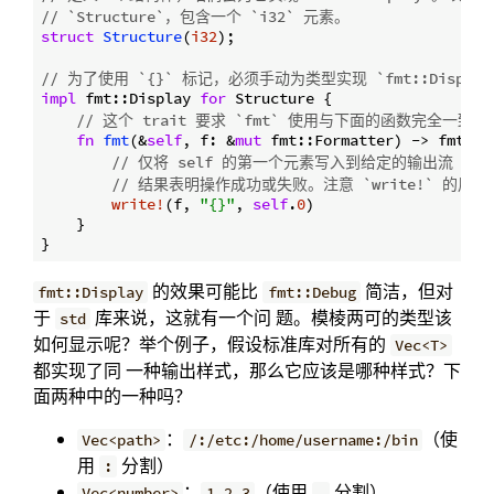
// `Structure`，包含一个 `i32` 元素。
struct
Structure
(
i32
);

// 为了使用 `{}` 标记，必须手动为类型实现 `fmt::Display`
impl
 fmt::Display 
for
 Structure {

// 这个 trait 要求 `fmt` 使用与下面的函数完全一致
fn
fmt
(&
self
, f: &
mut
 fmt::Formatter) -> fmt::
R
// 仅将 self 的第一个元素写入到给定的输出流 `f`。返
// 结果表明操作成功或失败。注意 `write!` 的用法和 
write!
(f, 
"{}"
, 
self
.
0
)

    }

的效果可能比
简洁，但对
fmt::Display
fmt::Debug
于
库来说，这就有一个问 题。模棱两可的类型该
std
如何显示呢？举个例子，假设标准库对所有的
Vec<T>
都实现了同 一种输出样式，那么它应该是哪种样式？下
面两种中的一种吗？
：
（使
Vec<path>
/:/etc:/home/username:/bin
用
分割）
:
：
（使用
分割）
Vec<number>
1,2,3
,