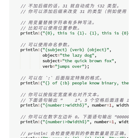
// 
不
加
后
缀
的
话
，
31 
就
自
动
成
为
 i32 
类
型
。
// 
你
可
以
添
加
后
缀
来
改
变
 31 
的
类
型
（
例
如
使
用
 31i
// 
用
变
量
替
换
字
符
串
有
多
种
写
法
。
// 
比
如
可
以
使
用
位
置
参
数
。
    println
!
(
"{0}, this is {1}. {1}, this is {0}"
,
// 
可
以
使
用
命
名
参
数
。
    println
!
(
"{subject} {verb} {object}"
,
 object
=
"the lazy dog"
,
 subject
=
"the quick brown fox"
,
 verb
=
"jumps over"
)
;
// 
可
以
在
 `:` 
后
面
指
定
特
殊
的
格
式
。
    println
!
(
"{} of {:b} people know binary, the ot
// 
你
可
以
按
指
定
宽
度
来
右
对
齐
文
本
。
// 
下
面
语
句
输
出
 "     1"
，
5 
个
空
格
后
面
连
着
 1
。
    println
!
(
"{number:>width$}"
,
 number
=
1
,
 width
=
6
)
// 
你
可
以
在
数
字
左
边
补
 0
。
下
面
语
句
输
出
 "000001"
    println
!
(
"{number:>0width$}"
,
 number
=
1
,
 width
=
6
// println! 
会
检
查
使
用
到
的
参
数
数
量
是
否
正
确
。