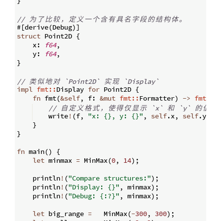
}
// 
为
了
比
较
，
定
义
一
个
含
有
具
名
字
段
的
结
构
体
。
#
[
derive
(
Debug
)]
struct
 Point2D 
{
    x
:
f64
,
    y
:
f64
,
}
// 
类
似
地
对
 `Point2D` 
实
现
 `Display`
impl
fmt::
Display 
for
 Point2D 
{
fn
fmt
(
&
self
,
 f
:
&
mut
fmt::
Formatter
)
->
fmt::
R
// 
自
定
义
格
式
，
使
得
仅
显
示
 `x` 
和
 `y` 
的
值
。
    write
!
(
f
,
"x: {}, y: {}"
,
self
.
x
,
self
.
y
)
}
}
fn
main
(
)
{
let
 minmax 
=
 MinMax
(
0
,
14
)
;
    println
!
(
"Compare structures:"
)
;
    println
!
(
"Display: {}"
,
 minmax
)
;
    println
!
(
"Debug: {:?}"
,
 minmax
)
;
let
 big_range 
=
   MinMax
(
-
300
,
300
)
;