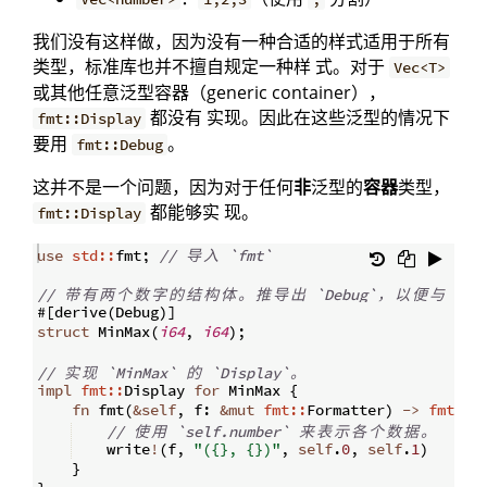
我们没有这样做，因为没有一种合适的样式适用于所有
类型，标准库也并不擅自规定一种样 式。对于
Vec<T>
或其他任意泛型容器（generic container），
都没有 实现。因此在这些泛型的情况下
fmt::Display
要用
。
fmt::Debug
这并不是一个问题，因为对于任何
非
泛型的
容器
类型，
都能够实 现。
fmt::Display
use
std::
fmt
;
// 
导
入
 `fmt`
// 
带
有
两
个
数
字
的
结
构
体
。
推
导
出
 `Debug`
，
以
便
与
 `Di
#
[
derive
(
Debug
)]
struct
 MinMax
(
i64
,
i64
)
;
// 
实
现
 `MinMax` 
的
 `Display`
。
impl
fmt::
Display 
for
 MinMax 
{
fn
fmt
(
&
self
,
 f
:
&
mut
fmt::
Formatter
)
->
fmt::
R
// 
使
用
 `self.number` 
来
表
示
各
个
数
据
。
    write
!
(
f
,
"({}, {})"
,
self
.
0
,
self
.
1
)
}