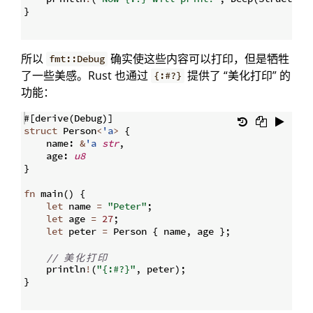
}
所以
确实使这些内容可以打印，但是牺牲
fmt::Debug
了一些美感。Rust 也通过
提供了 “美化打印” 的
{:#?}
功能：
#
[
derive
(
Debug
)]
struct
 Person
<
'a
>
{
    name
:
&
'a
str
,
    age
:
u8
}
fn
main
(
)
{
let
 name 
=
"Peter"
;
let
 age 
=
27
;
let
 peter 
=
 Person 
{
 name
,
 age 
}
;
// 
美
化
打
印
    println
!
(
"{:#?}"
,
 peter
)
;
}