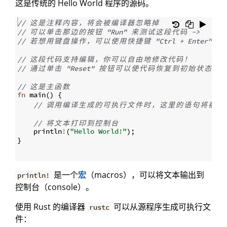
这是传统的 Hello World 程序的源码。
// 
这
是
注
释
内
容
，
将
会
被
编
译
器
忽
略
掉
// 
可
以
单
击
那
边
的
按
钮
 "Run" 
来
测
试
这
段
代
码
 ->
// 
若
想
用
键
盘
操
作
，
可
以
使
用
快
捷
键
 "Ctrl + Enter" 
来
// 
这
段
代
码
支
持
编
辑
，
你
可
以
自
由
地
修
改
代
码
！
// 
通
过
单
击
 "Reset" 
按
钮
可
以
使
代
码
恢
复
到
初
始
状
态
 ->
// 
这
是
主
函
数
fn
main
(
)
{
// 
调
用
编
译
生
成
的
可
执
行
文
件
时
，
这
里
的
语
句
将
被
运
// 
将
文
本
打
印
到
控
制
台
    println
!
(
"Hello World!"
)
;
}
是一个
宏
（macros），可以将文本输出到
println!
控制台（console）。
使用 Rust 的编译器
可以从源程序生成可执行文
rustc
件：