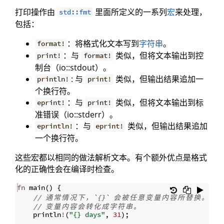
打印操作由
里面所定义的一系列
宏
来处理，
std::fmt
包括：
：将格式化文本写到
字符串
。
format!
：与
类似，但将文本输出到控
print!
format!
制台（io::stdout）。
: 与
类似，但输出结果追加一
println!
print!
个换行符。
：与
类似，但将文本输出到标
eprint!
print!
准错误（io::stderr）。
：与
类似，但输出结果追加
eprintln!
eprint!
一个换行符。
这些宏都以相同的做法解析文本。有个额外优点是格式
化的正确性会在编译时检查。
fn
main
(
)
{
// 
通
常
情
况
下
，
`{}` 
会
被
任
意
变
量
内
容
所
替
换
。
// 
变
量
内
容
会
转
化
成
字
符
串
。
    println
!
(
"{} days"
,
31
)
;