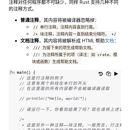
注释对任何程序都不可缺少，同样 Rust 支持几种不同
的注释方式。
普通注释
，其内容将被编译器忽略掉：
// 单行注释，注释内容直到行尾。
/* 块注释，注释内容一直到结束分隔符。 */
文档注释
，其内容将被解析成 HTML 帮助
文档
：
/// 为接下来的项生成帮助文档。
//! 为注释所属于的项（译注：如 crate、模
块或函数）生成帮助文档。
fn
main
(
)
{
// 
这
是
行
注
释
的
例
子
// 
注
意
有
两
个
斜
线
在
本
行
的
开
头
// 
在
这
里
面
的
所
有
内
容
都
不
会
被
编
译
器
读
取
// println!("Hello, world!");
// 
请
运
行
一
下
，
你
看
到
结
果
了
吗
？
现
在
请
将
上
述
语
句
/*
 * 
这
是
另
外
一
种
注
释
——
块
注
释
。
一
般
而
言
，
行
注
释
是