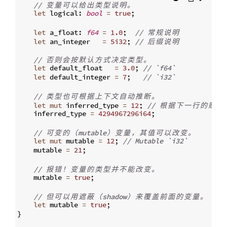
// 
变
量
可
以
给
出
类
型
说
明
。
let
 logical
:
bool
=
true
;
let
 a_float
:
f64
=
1.0
;
// 
常
规
说
明
let
 an_integer   
=
5i32
;
// 
后
缀
说
明
// 
否
则
会
按
默
认
方
式
决
定
类
型
。
let
 default_float   
=
3.0
;
// `f64`
let
 default_integer 
=
7
;
// `i32`
// 
类
型
也
可
根
据
上
下
文
自
动
推
断
。
let
mut
 inferred_type 
=
12
;
// 
根
据
下
一
行
的
赋
值
    inferred_type 
=
4294967296i64
;
// 
可
变
的
（
mutable
）
变
量
，
其
值
可
以
改
变
。
let
mut
 mutable 
=
12
;
// Mutable `i32`
    mutable 
=
21
;
// 
报
错
！
变
量
的
类
型
并
不
能
改
变
。
    mutable 
=
true
;
// 
但
可
以
用
遮
蔽
（
shadow
）
来
覆
盖
前
面
的
变
量
。
let
 mutable 
=
true
;
}