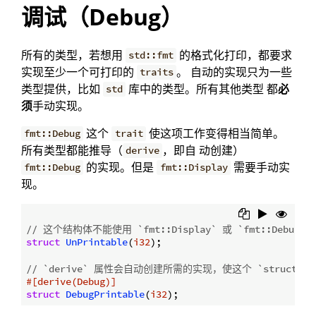
调试（Debug）
所有的类型，若想用
的格式化打印，都要求
std::fmt
实现至少一个可打印的
。 自动的实现只为一些
traits
类型提供，比如
库中的类型。所有其他类型 都
必
std
须
手动实现。
这个
使这项工作变得相当简单。
fmt::Debug
trait
所有类型都能推导（
，即自 动创建）
derive
的实现。但是
需要手动实
fmt::Debug
fmt::Display
现。
// 这个结构体不能使用 `fmt::Display` 或 `fmt::Debug
struct
UnPrintable
(
i32
);

// `derive` 属性会自动创建所需的实现，使这个 `struct` 能
#[derive(Debug)]
struct
DebugPrintable
(
i32