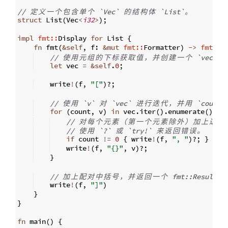
// 
定
义
一
个
包
含
单
个
 `Vec` 
的
结
构
体
 `List`
。
struct
 List
(
Vec
<
i32
>
)
;
impl
fmt::
Display 
for
 List 
{
fn
fmt
(
&
self
,
 f
:
&
mut
fmt::
Formatter
)
->
fmt::
R
// 
使
用
元
组
的
下
标
获
取
值
，
并
创
建
一
个
 `vec` 
let
 vec 
=
&
self
.
0
;
    write
!
(
f
,
"["
)
?;
// 
使
用
 `v` 
对
 `vec` 
进
行
迭
代
，
并
用
 `count`
for
(
count
,
 v
)
in
 vec
.
iter
(
)
.
enumerate
(
)
{
// 
对
每
个
元
素
（
第
一
个
元
素
除
外
）
加
上
逗
号
// 
使
用
 `?` 
或
 `try!` 
来
返
回
错
误
。
if
 count 
!=
0
{
 write
!
(
f
,
", "
)
?;
}
    write
!
(
f
,
"{}"
,
 v
)
?;
}
// 
加
上
配
对
中
括
号
，
并
返
回
一
个
 fmt::Result 
    write
!
(
f
,
"]"
)
}
}
fn
main
(
)
{