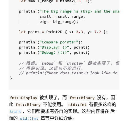
let
 small_range 
=
 MinMax
(
-
3
,
3
)
;
    println
!
(
"The big range is {big} and the small 
 small 
=
 small_range
,
 big 
=
 big_range
)
;
let
 point 
=
 Point2D 
{
 x
:
3.3
,
 y
:
7.2
}
;
    println
!
(
"Compare points:"
)
;
    println
!
(
"Display: {}"
,
 point
)
;
    println
!
(
"Debug: {:?}"
,
 point
)
;
// 
报
错
。
`Debug` 
和
 `Display` 
都
被
实
现
了
，
但
 `{
// 
得
到
实
现
。
这
语
句
不
能
运
行
。
// println!("What does Point2D look like in bin
}
被实现了，而
没有，因
fmt::Display
fmt::Binary
此
不能使用。
有很多这样的
fmt::Binary
std::fmt
，它们都要求有各自的实现。这些内容将在 后
trait
面的
章节中详细介绍。
std::fmt