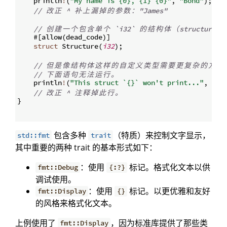
    println
!
(
"My name is {0}, {1} {0}"
,
"Bond"
)
;
// 
改
正
 ^ 
补
上
漏
掉
的
参
数
：
"James"
// 
创
建
一
个
包
含
单
个
 `i32` 
的
结
构
体
（
structure
）
    #
[
allow
(
dead_code
)]
struct
 Structure
(
i32
)
;
// 
但
是
像
结
构
体
这
样
的
自
定
义
类
型
需
要
更
复
杂
的
方
式
// 
下
面
语
句
无
法
运
行
。
    println
!
(
"This struct `{}` won't print..."
,
 Str
// 
改
正
 ^ 
注
释
掉
此
行
。
}
包含多种
（特质）来控制文字显示，
std::fmt
trait
其中重要的两种 trait 的基本形式如下：
：使用
标记。格式化文本以供
fmt::Debug
{:?}
调试使用。
：使用
标记。以更优雅和友好
fmt::Display
{}
的风格来格式化文本。
上例使用了
，因为标准库提供了那些类
fmt::Display