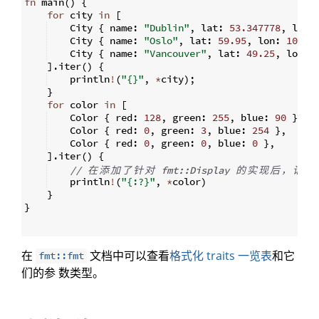
fn
main
(
)
{
for
 city 
in
[
    City 
{
 name
:
"Dublin"
,
 lat
:
53.347778
,
 lon
:
    City 
{
 name
:
"Oslo"
,
 lat
:
59.95
,
 lon
:
10.75
    City 
{
 name
:
"Vancouver"
,
 lat
:
49.25
,
 lon
:
]
.
iter
(
)
{
    println
!
(
"{}"
,
*
city
)
;
}
for
 color 
in
[
    Color 
{
 red
:
128
,
 green
:
255
,
 blue
:
90
}
,
    Color 
{
 red
:
0
,
 green
:
3
,
 blue
:
254
}
,
    Color 
{
 red
:
0
,
 green
:
0
,
 blue
:
0
}
,
]
.
iter
(
)
{
// 
在
添
加
了
针
对
 fmt::Display 
的
实
现
后
，
请
改
    println
!
(
"{:?}"
,
*
color
)
}
}
在
文档中可以查看
格式化 traits 一览表
和它
fmt::fmt
们的参 数类型。