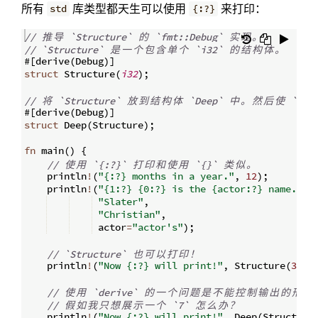
所有
库类型都天生可以使用
来打印：
std
{:?}
// 
推
导
 `Structure` 
的
 `fmt::Debug` 
实
现
。
// `Structure` 
是
一
个
包
含
单
个
 `i32` 
的
结
构
体
。
#
[
derive
(
Debug
)]
struct
 Structure
(
i32
)
;
// 
将
 `Structure` 
放
到
结
构
体
 `Deep` 
中
。
然
后
使
 `Dee
#
[
derive
(
Debug
)]
struct
 Deep
(
Structure
)
;
fn
main
(
)
{
// 
使
用
 `{:?}` 
打
印
和
使
用
 `{}` 
类
似
。
    println
!
(
"{:?} months in a year."
,
12
)
;
    println
!
(
"{1:?} {0:?} is the {actor:?} name."
,
"Slater"
,
"Christian"
,
 actor
=
"actor's"
)
;
// `Structure` 
也
可
以
打
印
！
    println
!
(
"Now {:?} will print!"
,
 Structure
(
3
))
;
// 
使
用
 `derive` 
的
一
个
问
题
是
不
能
控
制
输
出
的
形
式
// 
假
如
我
只
想
展
示
一
个
 `7` 
怎
么
办
？
    println
!
(
"Now {:?} will print!"
,
 Deep
(
Structure