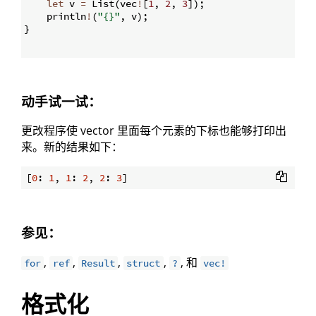
let
 v 
=
 List
(
vec
!
[
1
,
2
,
3
])
;
    println
!
(
"{}"
,
 v
)
;
}
动手试一试：
更改程序使 vector 里面每个元素的下标也能够打印出
来。新的结果如下：
[
0
: 
1
, 
1
: 
2
, 
2
: 
3
参见：
,
,
,
,
, 和
for
ref
Result
struct
?
vec!
格式化