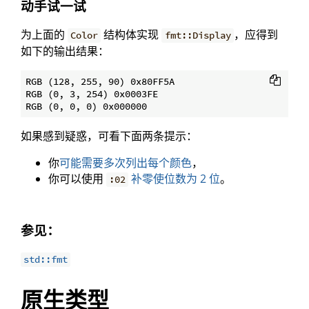
动手试一试
为上面的
结构体实现
，应得到
Color
fmt::Display
如下的输出结果：
RGB (128, 255, 90) 0x80FF5A

RGB (0, 3, 254) 0x0003FE

如果感到疑惑，可看下面两条提示：
你
可能需要多次列出每个颜色
，
你可以使用
补零使位数为 2 位
。
:02
参见：
std::fmt
原生类型