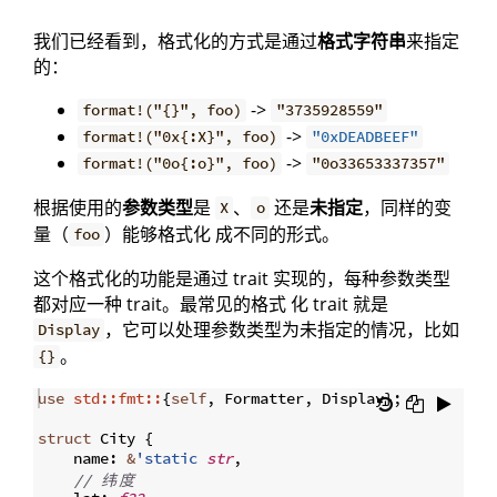
我们已经看到，格式化的方式是通过
格式字符串
来指定
的：
->
format!("{}", foo)
"3735928559"
->
format!("0x{:X}", foo)
"0xDEADBEEF"
->
format!("0o{:o}", foo)
"0o33653337357"
根据使用的
参数类型
是
、
还是
未指定
，同样的变
X
o
量（
）能够格式化 成不同的形式。
foo
这个格式化的功能是通过 trait 实现的，每种参数类型
都对应一种 trait。最常见的格式 化 trait 就是
，它可以处理参数类型为未指定的情况，比如
Display
。
{}
use
std::fmt::
{
self
,
 Formatter
,
 Display
}
;
struct
 City 
{
    name
:
&
'static
str
,
// 
纬
度