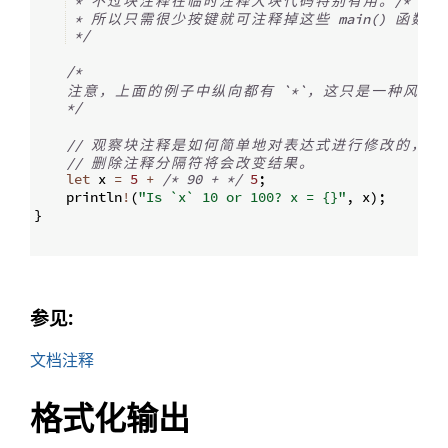
 * 
不
过
块
注
释
在
临
时
注
释
大
块
代
码
特
别
有
用
。
/*
块
 * 
所
以
只
需
很
少
按
键
就
可
注
释
掉
这
些
 main() 
函
数
中
*/
/*
注
意
，
上
面
的
例
子
中
纵
向
都
有
 `*`
，
这
只
是
一
种
风
格
*/
// 
观
察
块
注
释
是
如
何
简
单
地
对
表
达
式
进
行
修
改
的
，
行
// 
删
除
注
释
分
隔
符
将
会
改
变
结
果
。
let
 x 
=
5
+
/*
 90 + 
*/
5
;
    println
!
(
"Is `x` 10 or 100? x = {}"
,
 x
)
;
}
参见:
文档注释
格式化输出