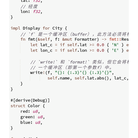
    lat
:
f32
,
// 
经
度
    lon
:
f32
,
}
impl
 Display 
for
 City 
{
// `f` 
是
一
个
缓
冲
区
（
buffer
）
，
此
方
法
必
须
将
格
式
fn
fmt
(
&
self
,
 f
:
&
mut
 Formatter
)
->
fmt::
Result
let
 lat_c 
=
if
self
.
lat 
>=
0.0
{
'N'
}
else
let
 lon_c 
=
if
self
.
lon 
>=
0.0
{
'E'
}
else
// `write!` 
和
 `format!` 
类
似
，
但
它
会
将
格
式
// 
一
个
缓
冲
区
（
即
第
一
个
参
数
f
）
中
。
    write
!
(
f
,
"{}: {:.3}°{} {:.3}°{}"
,
self
.
name
,
self
.
lat
.
abs
(
)
,
 lat_c
,
se
}
}
#
[
derive
(
Debug
)]
struct
 Color 
{
    red
:
u8
,
    green
:
u8
,
    blue
:
u8
,
}