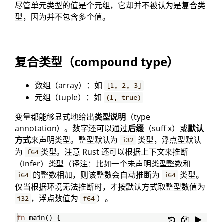
尽管单元类型的值是个元组，它却并不被认为是复合类
型，因为并不包含多个值。
复合类型（compound type）
数组（array）：如
[1, 2, 3]
元组（tuple）：如
(1, true)
变量都能够显式地给出
类型说明
（type
annotation）。数字还可以通过
后缀
（suffix）或
默认
方式
来声明类型。整型默认为
类型，浮点型默认
i32
为
类型。注意 Rust 还可以根据上下文来推断
f64
（infer）类型（译注：比如一个未声明类型整数和
的整数相加，则该整数会自动推断为
类型。
i64
i64
仅当根据环境无法推断时，才按默认方式取整型数值为
，浮点数值为
）。
i32
f64
fn
main
(
)
{