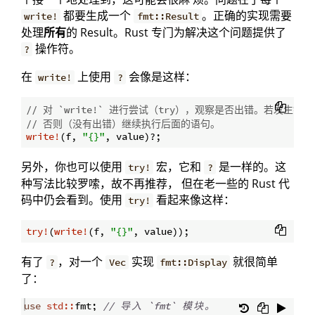
都要生成一个
。正确的实现需要
write!
fmt::Result
处理
所有
的 Result。Rust 专门为解决这个问题提供了
操作符。
?
在
上使用
会像是这样：
write!
?
// 对 `write!` 进行尝试（try），观察是否出错。若发生
// 否则（没有出错）继续执行后面的语句。
write!
(f, 
"{}"
另外，你也可以使用
宏，它和
是一样的。这
try!
?
种写法比较罗嗦，故不再推荐， 但在老一些的 Rust 代
码中仍会看到。使用
看起来像这样：
try!
try!
(
write!
(f, 
"{}"
有了
，对一个
实现
就很简单
?
Vec
fmt::Display
了：
use
std::
fmt
;
// 
导
入
 `fmt` 
模
块
。