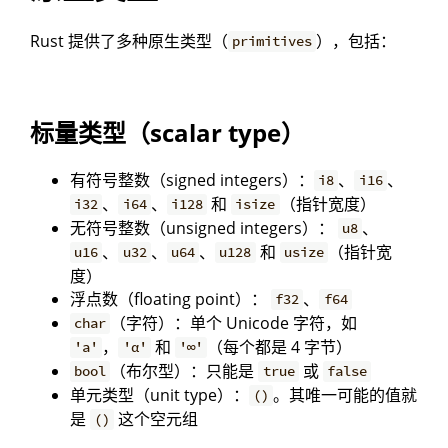
Rust 提供了多种原生类型（
），包括：
primitives
标量类型（scalar type）
有符号整数（signed integers）：
、
、
i8
i16
、
、
和
（指针宽度）
i32
i64
i128
isize
无符号整数（unsigned integers）：
、
u8
、
、
、
和
（指针宽
u16
u32
u64
u128
usize
度）
浮点数（floating point）：
、
f32
f64
（字符）：单个 Unicode 字符，如
char
，
和
（每个都是 4 字节）
'a'
'α'
'∞'
（布尔型）：只能是
或
bool
true
false
单元类型（unit type）：
。其唯一可能的值就
()
是
这个空元组
()