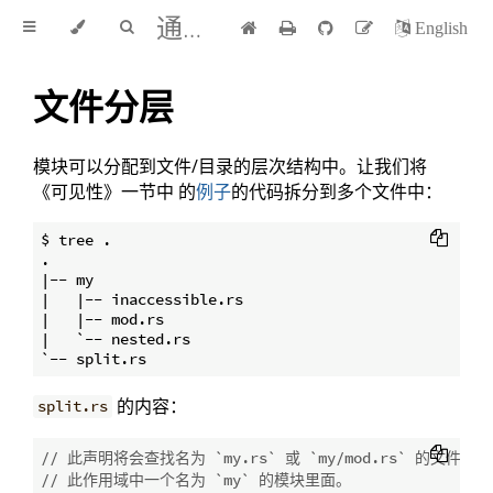
通过例子学 Rust 中文版
English
文件分层
模块可以分配到文件/目录的层次结构中。让我们将
《可见性》一节中 的
例子
的代码拆分到多个文件中：
$ tree .

.

|-- my

|   |-- inaccessible.rs

|   |-- mod.rs

|   `-- nested.rs

的内容：
split.rs
// 此声明将会查找名为 `my.rs` 或 `my/mod.rs` 的文
// 此作用域中一个名为 `my` 的模块里面。