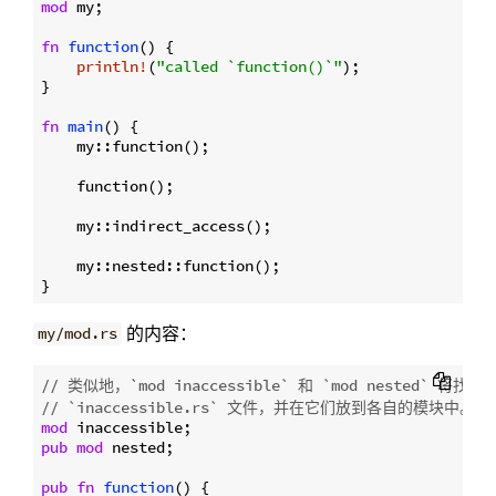
mod
 my;

fn
function
() {

println!
(
"called `function()`"
);

}

fn
main
() {

    my::function();

    function();

    my::indirect_access();

    my::nested::function();

的内容：
my/mod.rs
// 类似地，`mod inaccessible` 和 `mod nested` 将找到 `
// `inaccessible.rs` 文件，并在它们放到各自的模块中。
mod
pub
mod
 nested;

pub
fn
function
() {
