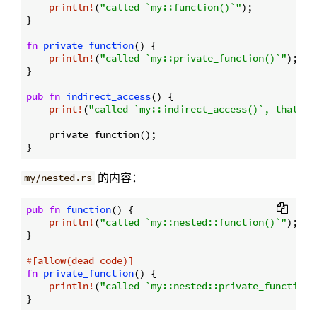
println!
(
"called `my::function()`"
);

}

fn
private_function
() {

println!
(
"called `my::private_function()`"
);

}

pub
fn
indirect_access
() {

print!
(
"called `my::indirect_access()`, that\n>
    private_function();

的内容：
my/nested.rs
pub
fn
function
() {

println!
(
"called `my::nested::function()`"
);

}

#[allow(dead_code)]
fn
private_function
() {

println!
(
"called `my::nested::private_function(