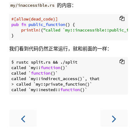
的内容：
my/inaccessible.rs
#[allow(dead_code)]
pub
fn
public_function
() {

println!
(
"called `my::inaccessible::public_func
我们看到代码仍然正常运行，就和前面的一样：
$ rustc split.rs && ./split

called `my::
function
()`

called `
function
()`

called `my::indirect_access()`, that

> called `my::private_function()`

called `my::nested::
function