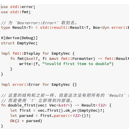
use
std::
error
;
use
std::
fmt
;
// 
为
 `Box<error::Error>` 
取
别
名
。
type
 Result
<
T
>
=
std::result::
Result
<
T
,
 Box
<
dyn
error::
#
[
derive
(
Debug
)]
struct
 EmptyVec
;
impl
fmt::
Display 
for
 EmptyVec 
{
fn
fmt
(
&
self
,
 f
:
&
mut
fmt::
Formatter
)
->
fmt::
Resul
    write
!
(
f
,
"invalid first item to double"
)
}
}
impl
error::
Error 
for
 EmptyVec 
{
}
// 
这
里
的
结
构
和
之
前
一
样
，
但
是
这
次
没
有
把
所
有
的
 `Result` 
// 
而
是
使
用
 `?` 
立
即
得
到
内
部
值
。
fn
double_first
(
vec
:
 Vec
<&
str
>
)
->
 Result
<
i32
>
{
let
 first 
=
 vec
.
first
(
)
.
ok_or
(
EmptyVec
)
?;
let
 parsed 
=
 first
.
parse::
<
i32
>
(
)
?;
Ok
(
2
*
 parsed
)
}