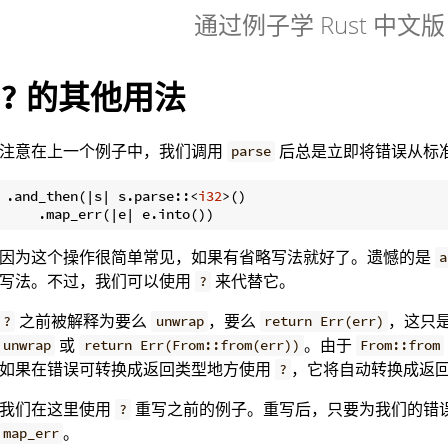
通过例子学 Rust 中文版
的其他用法
?
注意在上一个例子中，我们调用
后总是立即将错误从标
parse
.and_then(|s| s.parse::<
i32
>()

因为这个操作很简单常见，如果有省略写法就好了。遗憾的是
a
写法。不过，我们可以使用
来代替它。
?
之前被解释为要么
，要么
，这只
?
unwrap
return Err(err)
或
。由于
unwrap
return Err(From::from(err))
From::from
如果在错误可转换成返回类型地方使用
，它将自动转换成返
?
我们在这里使用
重写之前的例子。重写后，只要为我们的错
?
。
map_err