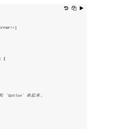
Error
>>
;
t 
{
和
 `Option` 
串
起
来
，