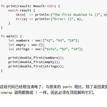
fn
print
(
result
:
 Result
<
i32
>
)
{
match
 result 
{
Ok
(
n
)
=>
 println
!
(
"The first doubled is {}"
,
 n
Err
(
e
)
=>
 println
!
(
"Error: {}"
,
 e
)
,
}
}
fn
main
(
)
{
let
 numbers 
=
 vec
!
[
"42"
,
"93"
,
"18"
]
;
let
 empty 
=
 vec
!
[
]
;
let
 strings 
=
 vec
!
[
"tofu"
,
"93"
,
"18"
]
;
    print
(
double_first
(
numbers
))
;
    print
(
double_first
(
empty
))
;
    print
(
double_first
(
strings
))
;
}
这段代码已经相当清晰了。与原来的
相比，除了返回类
panic
调用都换成
一样。因此必须在顶层解构它们。
unwrap
?