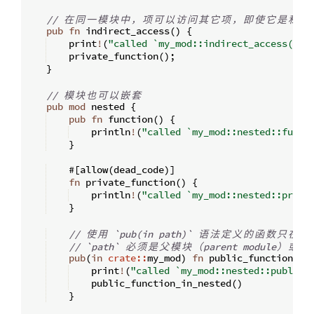
// 
在
同
一
模
块
中
，
项
可
以
访
问
其
它
项
，
即
使
它
是
私
有
pub
fn
indirect_access
(
)
{
    print
!
(
"called `my_mod::indirect_access()`,
    private_function
(
)
;
}
// 
模
块
也
可
以
嵌
套
pub
mod
 nested 
{
pub
fn
function
(
)
{
    println
!
(
"called `my_mod::nested::funct
}
    #
[
allow
(
dead_code
)]
fn
private_function
(
)
{
    println
!
(
"called `my_mod::nested::priva
}
// 
使
用
 `pub(in path)` 
语
法
定
义
的
函
数
只
在
给
// `path` 
必
须
是
父
模
块
（
parent module
）
或
祖
pub
(
in
crate::
my_mod
)
fn
public_function_in
    print
!
(
"called `my_mod::nested::public_
    public_function_in_nested
(
)
}