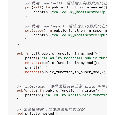
// 
使
用
 `pub(self)` 
语
法
定
义
的
函
数
则
只
在
当
pub
(
self
)
fn
public_function_in_nested
(
)
{
    println
!
(
"called `my_mod::nested::publi
}
// 
使
用
 `pub(super)` 
语
法
定
义
的
函
数
只
在
父
模
pub
(
super
)
fn
public_function_in_super_mod
(
    println
!
(
"called my_mod::nested::public
}
}
pub
fn
call_public_function_in_my_mod
(
)
{
    print
!
(
"called `my_mod::call_public_funcion
nested::
public_function_in_my_mod
(
)
;
    print
!
(
"> "
)
;
nested::
public_function_in_super_mod
(
)
;
}
// `pub(crate)` 
使
得
函
数
只
在
当
前
 crate 
中
可
见
pub
(
crate
)
fn
public_function_in_crate
(
)
{
    println
!
(
"called `my_mod::public_function_i
}
// 
嵌
套
模
块
的
可
见
性
遵
循
相
同
的
规
则
mod
 private_nested 
{