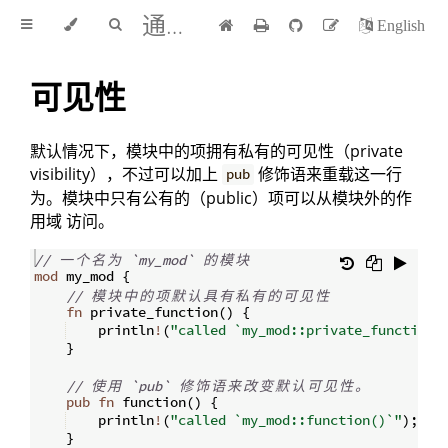
通过例子学 Rust 中文版
English
可见性
默认情况下，模块中的项拥有私有的可见性（private
visibility），不过可以加上
修饰语来重载这一行
pub
为。模块中只有公有的（public）项可以从模块外的作
用域 访问。
// 
一
个
名
为
 `my_mod` 
的
模
块
mod
 my_mod 
{
// 
模
块
中
的
项
默
认
具
有
私
有
的
可
见
性
fn
private_function
(
)
{
    println
!
(
"called `my_mod::private_function(
}
// 
使
用
 `pub` 
修
饰
语
来
改
变
默
认
可
见
性
。
pub
fn
function
(
)
{
    println
!
(
"called `my_mod::function()`"
)
;
}