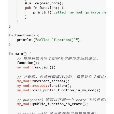
    #
[
allow
(
dead_code
)]
pub
fn
function
(
)
{
    println
!
(
"called `my_mod::private_neste
}
}
}
fn
function
(
)
{
    println
!
(
"called `function()`"
)
;
}
fn
main
(
)
{
// 
模
块
机
制
消
除
了
相
同
名
字
的
项
之
间
的
歧
义
。
    function
(
)
;
my_mod::
function
(
)
;
// 
公
有
项
，
包
括
嵌
套
模
块
内
的
，
都
可
以
在
父
模
块
外
部
my_mod::
indirect_access
(
)
;
my_mod::nested::
function
(
)
;
my_mod::
call_public_function_in_my_mod
(
)
;
// pub(crate) 
项
可
以
在
同
一
个
 crate 
中
的
任
何
地
方
my_mod::
public_function_in_crate
(
)
;
// pub(in path) 
项
只
能
在
指
定
的
模
块
中
访
问