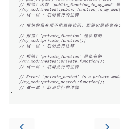
// 
报
错
！
函
数
 `public_function_in_my_mod` 
是
私
//my_mod::nested::public_function_in_my_mod();
// 
试
一
试
 ^ 
取
消
该
行
的
注
释
// 
模
块
的
私
有
项
不
能
直
接
访
问
，
即
便
它
是
嵌
套
在
公
有
// 
报
错
！
`private_function` 
是
私
有
的
//my_mod::private_function();
// 
试
一
试
 ^ 
取
消
此
行
注
释
// 
报
错
！
`private_function` 
是
私
有
的
//my_mod::nested::private_function();
// 
试
一
试
 ^ 
取
消
此
行
的
注
释
// Error! `private_nested` is a private module
//my_mod::private_nested::function();
// 
试
一
试
 ^ 
取
消
此
行
的
注
释
}