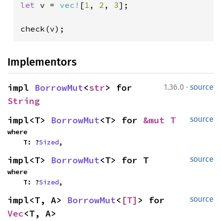
let 
v = 
vec!
[
1
, 
2
, 
3
];

check(v);
Implementors
·
impl 
BorrowMut
<
str
> for 
1.36.0
source
String
impl<T> 
BorrowMut
<T> for 
&mut T
source
where

    T: ?
Sized
,
impl<T> 
BorrowMut
<T> for T
source
where

    T: ?
Sized
,
impl<T, A> 
BorrowMut
<
[T]
> for 
source
Vec
<T, A>