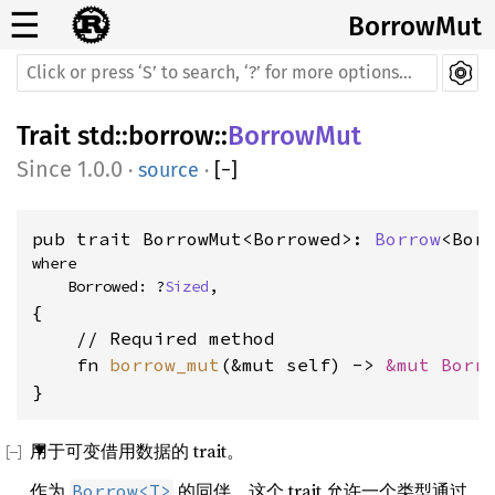
☰
BorrowMut
Trait
std
::
borrow
::
BorrowMut
1.0.0
·
source
·
[
−
]
pub trait BorrowMut<Borrowed>: 
Borrow
<Bor
where

    Borrowed: ?
Sized
,
{

    // Required method

    fn 
borrow_mut
(&mut self) -> 
&mut Borr
}
用于可变借用数据的 trait。
作为
的同伴，这个 trait 允许一个类型通过
Borrow<T>