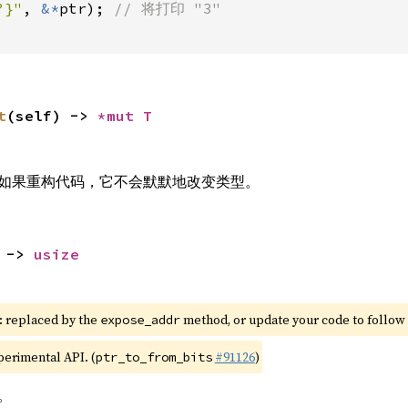
?}"
, 
&*
ptr); 
t
(self) -> 
*mut T
如果重构代码，它不会默默地改变类型。
 -> 
usize
: replaced by the 
 method, or update your code to follow 
expose_addr
xperimental API. (
#91126
)
ptr_to_from_bits
。