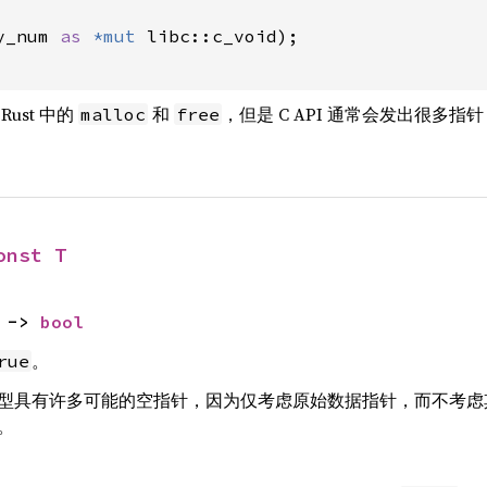
y_num 
as 
*mut 
libc::c_void);

ust 中的
和
，但是 C API 通常会发出很多指针
malloc
free
onst T
 -> 
bool
。
rue
具有许多可能的空指针，因为仅考虑原始数据指针，而不考虑其长度
。