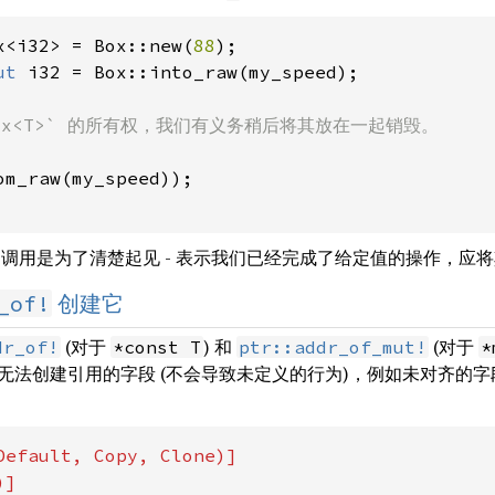
x<i32> = Box::new(
88
ut 
i32 = Box::into_raw(my_speed);

om_raw(my_speed));

调用是为了清楚起见 - 表示我们已经完成了给定值的操作，应
_of!
创建它
(对于
) 和
(对于
dr_of!
*const T
ptr::addr_of_mut!
*
无法创建引用的字段 (不会导致未定义的行为)，例如未对齐的字
Default, Copy, Clone)]
