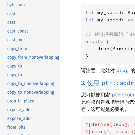
byte_sub
let 
my_speed: Bo
cast
let 
my_speed: 
*m
cast
cast_const
cast_mut
unsafe 
{

    drop(Box::fr
copy_from
}
copy_from_nonoverlapping
copy_to
请注意，此处对
的
drop
copy_to
ptr::addr
3. 使用
copy_to_nonoverlapping
copy_to_nonoverlapping
您可以使用宏
ptr::ad
允许您创建裸指针指向您
drop_in_place
存，这可能是必要的。
expose_addr
expose_addr
#[derive(Debug, 
from_bits