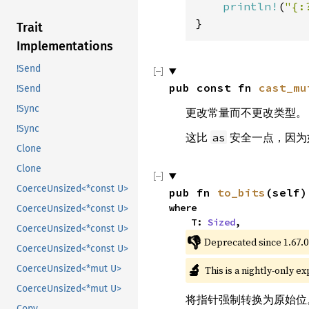
println!
(
"{:
}
Trait
Implementations
!Send
pub const fn 
cast_mu
!Send
!Sync
更改常量而不更改类型。
!Sync
这比
安全一点，因为
as
Clone
Clone
CoerceUnsized<*const U>
pub fn 
to_bits
(self)
where

CoerceUnsized<*const U>
    T: 
Sized
,
CoerceUnsized<*const U>
👎
Deprecated since 1.67.0
CoerceUnsized<*const U>
🔬
CoerceUnsized<*mut U>
This is a nightly-only e
CoerceUnsized<*mut U>
将指针强制转换为原始位
Copy