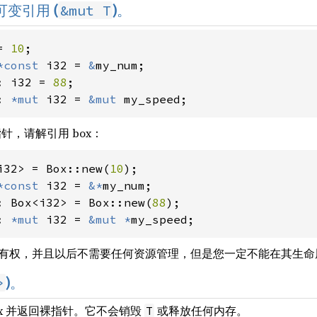
&mut T
或可变引用 (
)。
= 
10
*const 
i32 = 
&
: i32 = 
88
: 
*mut 
i32 = 
&mut 
my_speed;
指针，请解引用 box：
i32> = Box::new(
10
*const 
i32 = 
&*
: Box<i32> = Box::new(
88
: 
*mut 
i32 = 
&mut *
my_speed;
有权，并且以后不需要任何资源管理，但是您一定不能在其生命
>
)。
ox 并返回裸指针。它不会销毁
或释放任何内存。
T