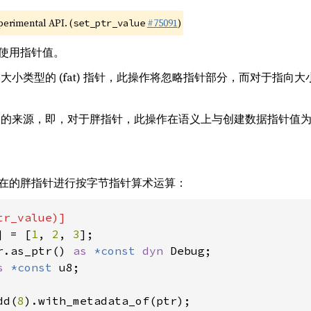
xperimental API. (
#75091
)
set_ptr_value
使用指针值。
小类型的 (fat) 指针，此操作将忽略指针部分，而对于指向大小类
的来源，即，对于胖指针，此操作在语义上与创建数据指针值
在的胖指针进行按字节指针算术运算：
] = [
1
, 
2
, 
3
r.as_ptr() 
as 
*const 
dyn 
s 
*const 
dd(
8
).with_metadata_of(ptr);
