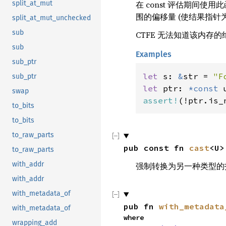
在 const 评估期间
split_at_mut
围的偏移量 (使结果指针
split_at_mut_unchecked
sub
CTFE 无法知道该内存
sub
Examples
sub_ptr
let 
s: 
&
str = 
"F
sub_ptr
let 
ptr: 
*const 
swap
assert!
(!ptr.is_
to_bits
to_bits
to_raw_parts
pub const fn 
cast
<U>
to_raw_parts
with_addr
强制转换为另一种类型的
with_addr
with_metadata_of
pub fn 
with_metadata
with_metadata_of
where

wrapping_add