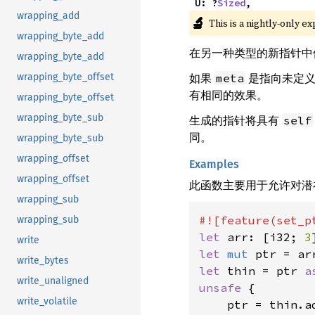
    U: ?
Sized
,
wrapping_add
🔬
This is a nightly-only e
wrapping_byte_add
在另一种类型的新指针中
wrapping_byte_add
如果
是指向未定义大
meta
wrapping_byte_offset
有相同的效果。
wrapping_byte_offset
wrapping_byte_sub
生成的指针将具有
self
同。
wrapping_byte_sub
wrapping_offset
Examples
wrapping_offset
此函数主要用于允许对潜
wrapping_sub
wrapping_sub
let 
arr: [i32; 
3
write
let 
mut 
ptr = ar
write_bytes
let 
thin = ptr 
a
write_unaligned
unsafe 
{

write_volatile
    ptr = thin.a