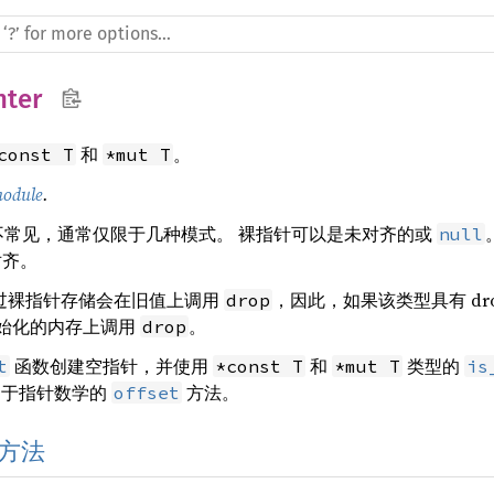
nter
和
。
const T
*mut T
odule
.
针并不常见，通常仅限于几种模式。 裸指针可以是未对齐的或
null
对齐。
过裸指针存储会在旧值上调用
，因此，如果该类型具有 dro
drop
初始化的内存上调用
。
drop
函数创建空指针，并使用
和
类型的
t
*const T
*mut T
is
用于指针数学的
方法。
offset
方法