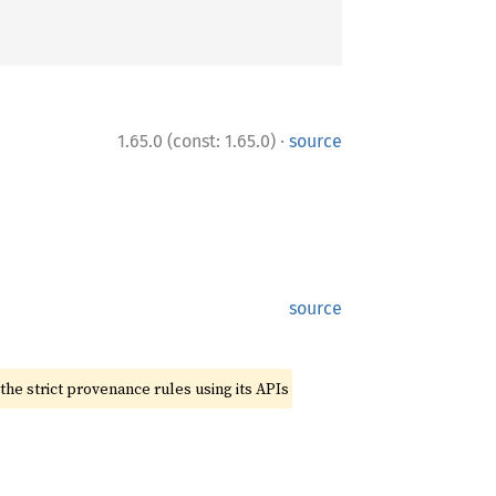
·
1.65.0 (const: 1.65.0)
source
source
the strict provenance rules using its APIs