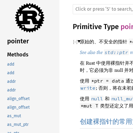
Primitive Type
poi
pointer
原始的、不安全的指针
*
See also the
m
std::ptr
Methods
在 Rust 中使用裸指
add
时，它必须为非 null 并
add
使用
通
*ptr = data
addr
; 否则，将在未
write
addr
使用
和
null
null_mu
align_offset
类型还定义了
*mut T
align_offset
as_mut
创建裸指针的常用
as_mut_ptr