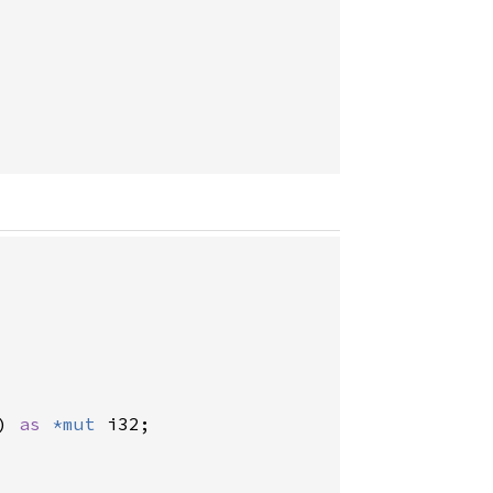
) 
as 
*mut 
i32;
