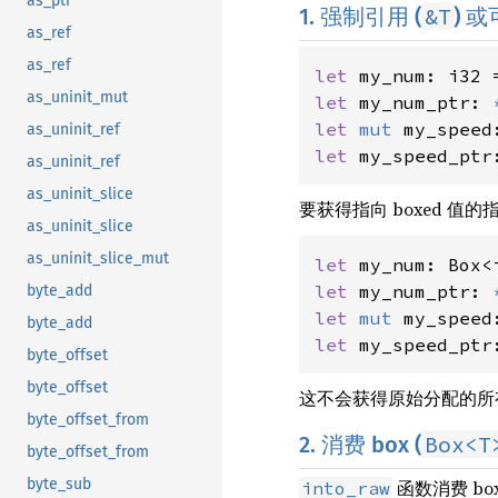
as_ptr
&T
1. 强制引用 (
) 
as_ref
as_ref
let 
my_num: i32 
as_uninit_mut
let 
my_num_ptr: 
let 
mut 
my_speed
as_uninit_ref
let 
my_speed_ptr
as_uninit_ref
as_uninit_slice
要获得指向 boxed 值的
as_uninit_slice
as_uninit_slice_mut
let 
my_num: Box<
let 
my_num_ptr: 
byte_add
let 
mut 
my_speed
byte_add
let 
my_speed_ptr
byte_offset
byte_offset
这不会获得原始分配的所
byte_offset_from
Box<T
2. 消费 box (
byte_offset_from
byte_sub
函数消费 b
into_raw