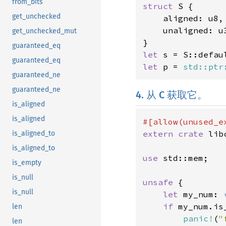
from_bits
struct 
S {

get_unchecked
    aligned: u8,

    unaligned: u3
get_unchecked_mut
guaranteed_eq
let 
guaranteed_eq
let 
p = 
std::ptr
guaranteed_ne
guaranteed_ne
4. 从 C 获取它。
is_aligned
is_aligned
extern crate 
libc
is_aligned_to
is_aligned_to
use 
std::mem;

is_empty
is_null
unsafe 
{

is_null
let 
my_num: 
if 
my_num.is_
len
panic!
(
"
len