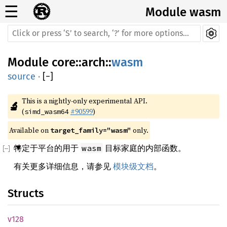
☰
Module wasm
Module
core
::
arch
::
wasm
source
·
[
−
]
This is a nightly-only experimental API. 
🔬
(
#90599
)
simd_wasm64
Available on 
 only.
target_family="wasm"
特定于平台的用于
目标家庭的内部函数。
wasm
有关更多详细信息，请参见
模块级文档
。
Structs
v128