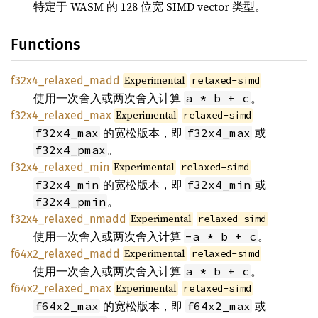
特定于 WASM 的 128 位宽 SIMD vector 类型。
Functions
Experimental
f32x4_relaxed_madd
relaxed-simd
使用一次舍入或两次舍入计算
。
a * b + c
Experimental
f32x4_relaxed_max
relaxed-simd
的宽松版本，即
或
f32x4_max
f32x4_max
。
f32x4_pmax
Experimental
f32x4_relaxed_min
relaxed-simd
的宽松版本，即
或
f32x4_min
f32x4_min
。
f32x4_pmin
Experimental
f32x4_relaxed_nmadd
relaxed-simd
使用一次舍入或两次舍入计算
。
-a * b + c
Experimental
f64x2_relaxed_madd
relaxed-simd
使用一次舍入或两次舍入计算
。
a * b + c
Experimental
f64x2_relaxed_max
relaxed-simd
的宽松版本，即
或
f64x2_max
f64x2_max